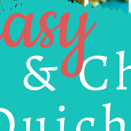
asy
 & C
Quic