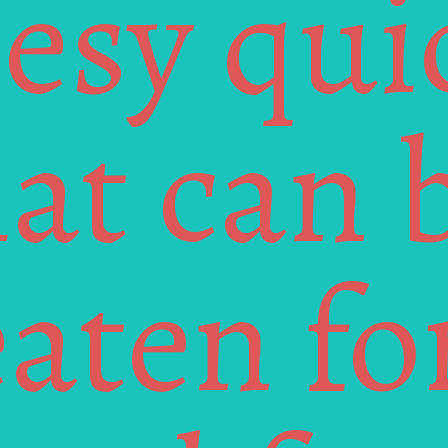
esy quic
at can b
aten for