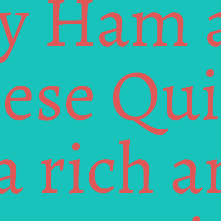
y Ham a
ese Qui
 a rich a