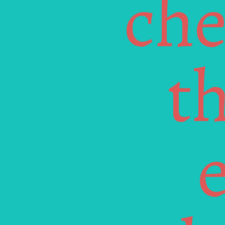
che
th
e