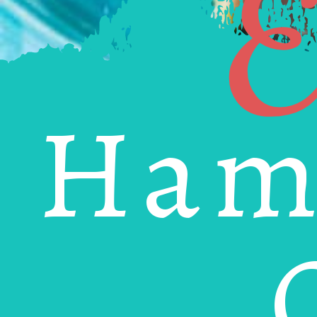
E
Ham