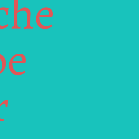
he 
e 
 