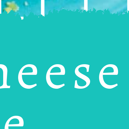
heese
he